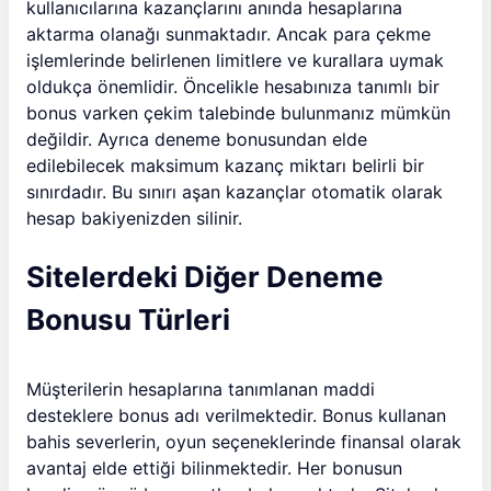
kullanıcılarına kazançlarını anında hesaplarına
aktarma olanağı sunmaktadır. Ancak para çekme
işlemlerinde belirlenen limitlere ve kurallara uymak
oldukça önemlidir. Öncelikle hesabınıza tanımlı bir
bonus varken çekim talebinde bulunmanız mümkün
değildir. Ayrıca deneme bonusundan elde
edilebilecek maksimum kazanç miktarı belirli bir
sınırdadır. Bu sınırı aşan kazançlar otomatik olarak
hesap bakiyenizden silinir.
Sitelerdeki Diğer Deneme
Bonusu Türleri
Müşterilerin hesaplarına tanımlanan maddi
desteklere bonus adı verilmektedir. Bonus kullanan
bahis severlerin, oyun seçeneklerinde finansal olarak
avantaj elde ettiği bilinmektedir. Her bonusun