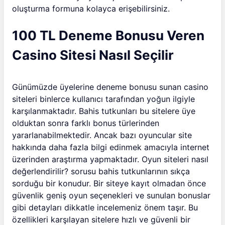
oluşturma formuna kolayca erişebilirsiniz.
100 TL Deneme Bonusu Veren
Casino Sitesi Nasıl Seçilir
Günümüzde üyelerine deneme bonusu sunan casino
siteleri binlerce kullanıcı tarafından yoğun ilgiyle
karşılanmaktadır. Bahis tutkunları bu sitelere üye
olduktan sonra farklı bonus türlerinden
yararlanabilmektedir. Ancak bazı oyuncular site
hakkında daha fazla bilgi edinmek amacıyla internet
üzerinden araştırma yapmaktadır. Oyun siteleri nasıl
değerlendirilir? sorusu bahis tutkunlarının sıkça
sorduğu bir konudur. Bir siteye kayıt olmadan önce
güvenlik geniş oyun seçenekleri ve sunulan bonuslar
gibi detayları dikkatle incelemeniz önem taşır. Bu
özellikleri karşılayan sitelere hızlı ve güvenli bir