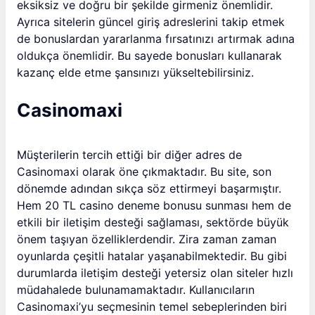
eksiksiz ve doğru bir şekilde girmeniz önemlidir.
Ayrıca sitelerin güncel giriş adreslerini takip etmek
de bonuslardan yararlanma fırsatınızı artırmak adına
oldukça önemlidir. Bu sayede bonusları kullanarak
kazanç elde etme şansınızı yükseltebilirsiniz.
Casinomaxi
Müşterilerin tercih ettiği bir diğer adres de
Casinomaxi olarak öne çıkmaktadır. Bu site, son
dönemde adından sıkça söz ettirmeyi başarmıştır.
Hem 20 TL casino deneme bonusu sunması hem de
etkili bir iletişim desteği sağlaması, sektörde büyük
önem taşıyan özelliklerdendir. Zira zaman zaman
oyunlarda çeşitli hatalar yaşanabilmektedir. Bu gibi
durumlarda iletişim desteği yetersiz olan siteler hızlı
müdahalede bulunamamaktadır. Kullanıcıların
Casinomaxi’yu seçmesinin temel sebeplerinden biri