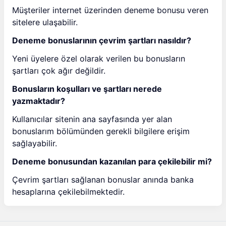
Müşteriler internet üzerinden deneme bonusu veren
sitelere ulaşabilir.
Deneme bonuslarının çevrim şartları nasıldır?
Yeni üyelere özel olarak verilen bu bonusların
şartları çok ağır değildir.
Bonusların koşulları ve şartları nerede
yazmaktadır?
Kullanıcılar sitenin ana sayfasında yer alan
bonuslarım bölümünden gerekli bilgilere erişim
sağlayabilir.
Deneme bonusundan kazanılan para çekilebilir mi?
Çevrim şartları sağlanan bonuslar anında banka
hesaplarına çekilebilmektedir.