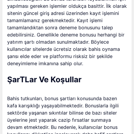
yapılması gereken işlemler oldukça basittir. İlk olarak
sitenin güncel giriş adresi üzerinden kayıt işlemini
tamamlamanız gerekmektedir. Kayıt işlemi
tamamlandıktan sonra deneme bonusunu talep
edebilirsiniz. Genellikle deneme bonusu herhangi bir
yatırım şartı olmadan sunulmaktadır. Böylece
kullanıcılar sitelerde ücretsiz olarak bahis oynama
şansı elde eder ve platformu risksiz bir şekilde
deneyimleme imkanına sahip olur.
ŞarTLar Ve Koşullar
Bahis tutkunları, bonus şartları konusunda bazen
kafa karışıklığı yaşayabilmektedir. Bonuslarla ilgili
sektörde yaşanan sıkıntılar bilinse de bazı siteler
üyelerine jest yaparak cazip fırsatlar sunmaya
devam etmektedir. Bu nedenle, kullanıcılar bonus